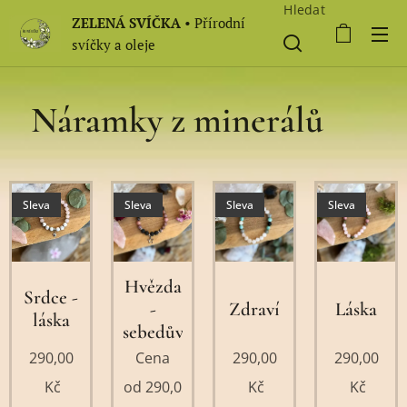
Hledat
ZELENÁ SVÍČKA
• Přírodní
svíčky a oleje
Náramky z minerálů
📿
Sleva
Sleva
Sleva
Sleva
Hvězda
Srdce -
-
Zdraví
Láska
láska
sebedůvěra
290,00
Cena
290,00
290,00
Kč
od
290,0
Kč
Kč