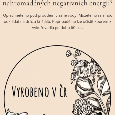
nahromaděných negativních energií?
Opláchněte ho pod proudem vlažné vody. Můžete ho i na noc
odkládat na drúzu křišťálů. Popřípadě ho lze očistit kouřem z
vykuřovadla po dobu 60 sec.