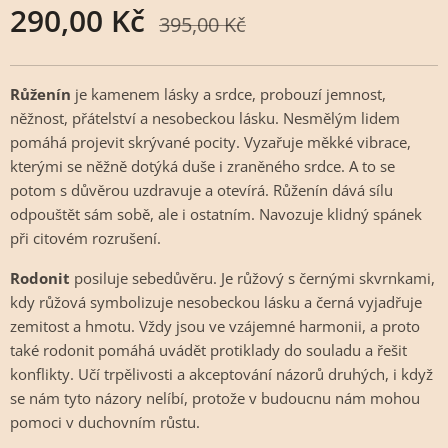
290,00
Kč
395,00
Kč
Růženín
je kamenem lásky a srdce, probouzí jemnost,
něžnost, přátelství a nesobeckou lásku. Nesmělým lidem
pomáhá projevit skrývané pocity. Vyzařuje měkké vibrace,
kterými se něžně dotýká duše i zraněného srdce. A to se
potom s důvěrou uzdravuje a otevírá. Růženín dává sílu
odpouštět sám sobě, ale i ostatním. Navozuje klidný spánek
při citovém rozrušení.
Rodonit
posiluje sebedůvěru. Je růžový s černými skvrnkami,
kdy růžová symbolizuje nesobeckou lásku a černá vyjadřuje
zemitost a hmotu. Vždy jsou ve vzájemné harmonii, a proto
také rodonit pomáhá uvádět protiklady do souladu a řešit
konflikty. Učí trpělivosti a akceptování názorů druhých, i když
se nám tyto názory nelíbí, protože v budoucnu nám mohou
pomoci v duchovním růstu.