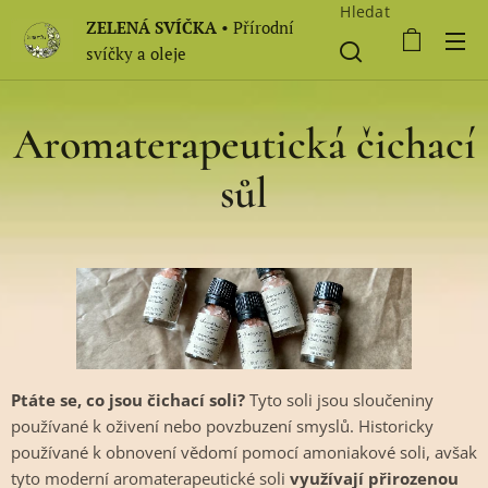
Hledat
ZELENÁ SVÍČKA
• Přírodní
svíčky a oleje
Aromaterapeutická
čichací
sůl
Ptáte se, co jsou čichací soli?
Tyto soli jsou sloučeniny
používané k oživení nebo povzbuzení smyslů. Historicky
používané k obnovení vědomí pomocí amoniakové soli, avšak
tyto moderní aromaterapeutické soli
využívají přirozenou