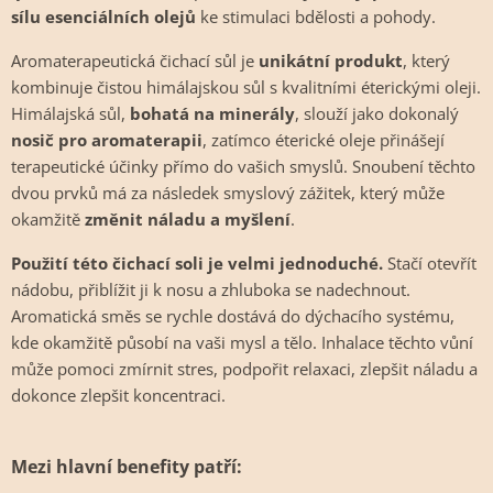
sílu esenciálních olejů
ke stimulaci bdělosti a pohody.
Aromaterapeutická čichací sůl je
unikátní produkt
, který
kombinuje čistou himálajskou sůl s kvalitními éterickými oleji.
Himálajská sůl,
bohatá na minerály
, slouží jako dokonalý
nosič pro aromaterapii
, zatímco éterické oleje přinášejí
terapeutické účinky přímo do vašich smyslů. Snoubení těchto
dvou prvků má za následek smyslový zážitek, který může
okamžitě
změnit náladu a myšlení
.
Použití této čichací soli je velmi jednoduché.
Stačí otevřít
nádobu, přiblížit ji k nosu a zhluboka se nadechnout.
Aromatická směs se rychle dostává do dýchacího systému,
kde okamžitě působí na vaši mysl a tělo. Inhalace těchto vůní
může pomoci zmírnit stres, podpořit relaxaci, zlepšit náladu a
dokonce zlepšit koncentraci.
Mezi hlavní benefity patří: