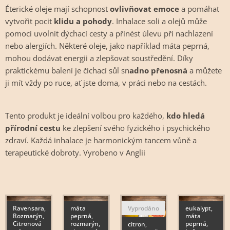
Éterické oleje mají schopnost
ovlivňovat emoce
a pomáhat
vytvořit pocit
klidu a pohody
. Inhalace soli a olejů může
pomoci uvolnit dýchací cesty a přinést úlevu při nachlazení
nebo alergiích. Některé oleje, jako například máta peprná,
mohou dodávat energii a zlepšovat soustředění. Díky
praktickému balení je čichací sůl sn
adno přenosná
a můžete
ji mít vždy po ruce, ať jste doma, v práci nebo na cestách.
Tento produkt je ideální volbou pro každého,
kdo hledá
přírodní cestu
ke zlepšení svého fyzického i psychického
zdraví. Každá inhalace je harmonickým tancem vůně a
terapeutické dobroty. Vyrobeno v Anglii
Ravensara,
máta
Vyprodáno
eukalypt,
Rozmarýn,
peprná,
máta
Citronová
rozmarýn,
peprná,
citron,