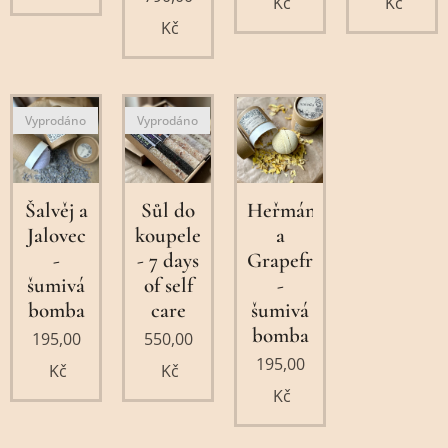
Kč
Kč
Kč
Vyprodáno
Vyprodáno
Šalvěj a
Sůl do
Heřmánek
Jalovec
koupele
a
-
- 7 days
Grapefruit
šumivá
of self
-
bomba
care
šumivá
bomba
195,00
550,00
195,00
Kč
Kč
Kč