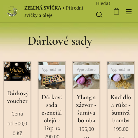
Hledat
ZELENÁ SVÍČKA
• Přírodní
svíčky a oleje
Dárkové sady
🎁
Vyprodáno
Vyprodáno
Vyprodáno
Dárkový
Dárková
Ylang a
Kadidlo
voucher
sada
zázvor -
a růže -
esenciálních
šumivá
šumivá
Cena
olejů -
bomba
bomba
od
300,0
Top 12
195,00
195,00
0
Kč
790,00