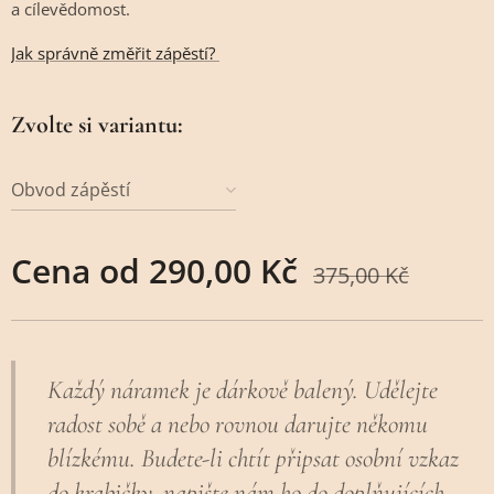
a cílevědomost.
Jak správně změřit zápěstí?
Zvolte si variantu:
Obvod zápěstí
Cena od
290,00
Kč
375,00
Kč
Každý náramek je dárkově balený. Udělejte
radost sobě a nebo rovnou darujte někomu
blízkému. Budete-li chtít připsat osobní vzkaz
do krabičky, napište nám ho do doplňujících