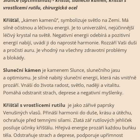
Slunce (optimismus) -
křišťál, sluneční kámen, křišťál s
vrostlicemi rutilu, chirurgická ocel
Křišťál
, „kámen kamenů“, symbolizuje světlo na Zemi. Má
silně očistnou a léčivou energii. Je to univerzální, nejúčinnější
léčivý krystal na světě. Negativní energii odebírá a pozitivní
energií nabíjí, uvádí ji do naprosté harmonie. Rozzáří Vaši duši
a pročistí auru. Je vhodný na všechny zdravotní problémy
a blokády.
Sluneční kámen
je kamenem Slunce, slunečního jasu
a optimismu. Je silně nabitý sluneční energií, která nás vnitřně
prozáří. Vnáší do života radost, světlo, naději a vitalitu.
Pomáhá odstranit strach, deprese a negativní myšlenky.
Křišťál s vrostlicemi rutilu
je jako zářivé paprsky
Venušiných vlasů. Přináší harmonii do duše, krásu a útěchu,
ochraňuje před temnými silami. Zlatá zář rutilových jehliček
posiluje účinky křišťálu. Hřejivá energie prozáří každou buňku
těla. Odstraňuje strach a deprese, podporuje upřímnost