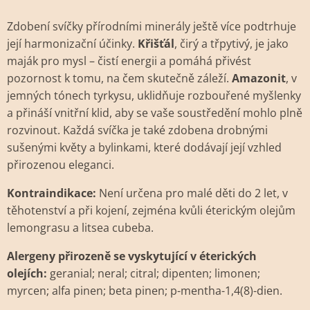
Zdobení svíčky přírodními minerály ještě více podtrhuje
její harmonizační účinky.
Křišťál
, čirý a třpytivý, je jako
maják pro mysl – čistí energii a pomáhá přivést
pozornost k tomu, na čem skutečně záleží.
Amazonit
, v
jemných tónech tyrkysu, uklidňuje rozbouřené myšlenky
a přináší vnitřní klid, aby se vaše soustředění mohlo plně
rozvinout. Každá svíčka je také zdobena drobnými
sušenými květy a bylinkami, které dodávají její vzhled
přirozenou eleganci.
Kontraindikace:
Není určena pro malé děti do 2 let, v
těhotenství a při kojení, zejména kvůli éterickým olejům
lemongrasu a litsea cubeba
.
Alergeny přirozeně se vyskytující v éterických
olejích:
geranial; neral; citral; dipenten; limonen;
myrcen; alfa pinen; beta pinen; p-mentha-1,4(8)-dien.