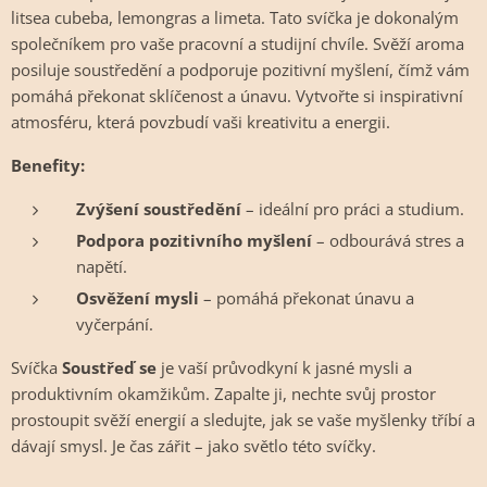
litsea cubeba, lemongras a limeta. Tato svíčka je dokonalým
společníkem pro vaše pracovní a studijní chvíle. Svěží aroma
posiluje soustředění a podporuje pozitivní myšlení, čímž vám
pomáhá překonat sklíčenost a únavu. Vytvořte si inspirativní
atmosféru, která povzbudí vaši kreativitu a energii.
Benefity:
Zvýšení soustředění
– ideální pro práci a studium.
Podpora pozitivního myšlení
– odbourává stres a
napětí.
Osvěžení mysli
– pomáhá překonat únavu a
vyčerpání.
Svíčka
Soustřeď se
je vaší průvodkyní k jasné mysli a
produktivním okamžikům. Zapalte ji, nechte svůj prostor
prostoupit svěží energií a sledujte, jak se vaše myšlenky tříbí a
dávají smysl. Je čas zářit – jako světlo této svíčky.