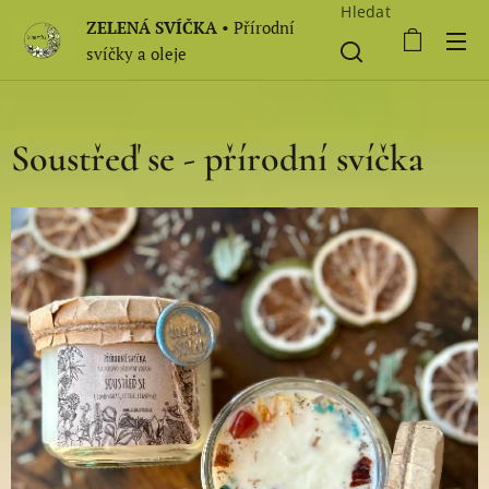
Hledat
ZELENÁ SVÍČKA
• Přírodní
svíčky a oleje
Soustřeď se - přírodní svíčka