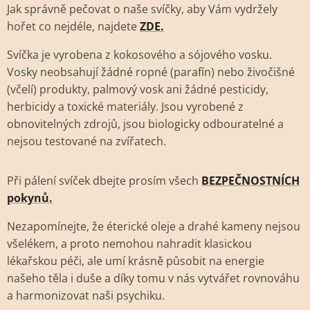
Jak správně pečovat o naše svíčky, aby Vám vydržely
hořet co nejdéle, najdete
ZDE.
Svíčka je vyrobena z kokosového a sójového vosku.
Vosky neobsahují žádné ropné (parafín) nebo živočišné
(včelí) produkty, palmový vosk ani žádné pesticidy,
herbicidy a toxické materiály. Jsou vyrobené z
obnovitelných zdrojů, jsou biologicky odbouratelné a
nejsou testované na zvířatech.
Při pálení svíček dbejte prosím všech
BEZPEČNOSTNÍCH
pokynů
.
Nezapomínejte, že éterické oleje a drahé kameny nejsou
všelékem, a proto nemohou nahradit klasickou
lékařskou péči, ale umí krásně působit na energie
našeho těla i duše a díky tomu v nás vytvářet rovnováhu
a harmonizovat naši psychiku.