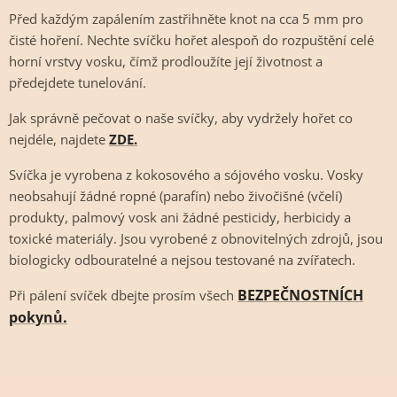
Před každým zapálením zastřihněte knot na cca 5 mm pro
čisté hoření. Nechte svíčku hořet alespoň do rozpuštění celé
horní vrstvy vosku, čímž prodloužíte její životnost a
předejdete tunelování.
Jak správně pečovat o naše svíčky, aby vydržely hořet co
nejdéle, najdete
ZDE.
Svíčka je vyrobena z kokosového a sójového vosku. Vosky
neobsahují žádné ropné (parafín) nebo živočišné (včelí)
produkty, palmový vosk ani žádné pesticidy, herbicidy a
toxické materiály. Jsou vyrobené z obnovitelných zdrojů, jsou
biologicky odbouratelné a nejsou testované na zvířatech.
BEZPEČNOSTNÍCH
Při pálení svíček dbejte prosím všech
pokynů
.