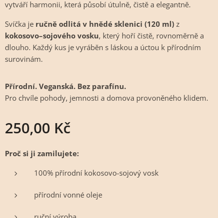
vytváří harmonii, která působí útulně, čistě a elegantně.
Svíčka je
ručně odlitá v hnědé sklenici (120 ml)
z
kokosovo–sojového vosku
, který hoří čistě, rovnoměrně a
dlouho. Každý kus je vyráběn s láskou a úctou k přírodním
surovinám.
Přírodní. Veganská. Bez parafínu.
Pro chvíle pohody, jemnosti a domova provoněného klidem.
250,00
Kč
Proč si ji zamilujete:
100% přírodní kokosovo-sojový vosk
přírodní vonné oleje
ruční výroba