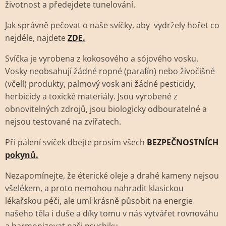
životnost a předejdete tunelování.
Jak správně pečovat o naše svíčky, aby vydržely hořet co
nejdéle, najdete
ZDE.
Svíčka je vyrobena z kokosového a sójového vosku.
Vosky neobsahují žádné ropné (parafín) nebo živočišné
(včelí) produkty, palmový vosk ani žádné pesticidy,
herbicidy a toxické materiály. Jsou vyrobené z
obnovitelných zdrojů, jsou biologicky odbouratelné a
nejsou testované na zvířatech.
Při pálení svíček dbejte prosím všech
BEZPEČNOSTNÍCH
pokynů
.
Nezapomínejte, že éterické oleje a drahé kameny nejsou
všelékem, a proto nemohou nahradit klasickou
lékařskou péči, ale umí krásně působit na energie
našeho těla i duše a díky tomu v nás vytvářet rovnováhu
a harmonizovat naši psychiku.