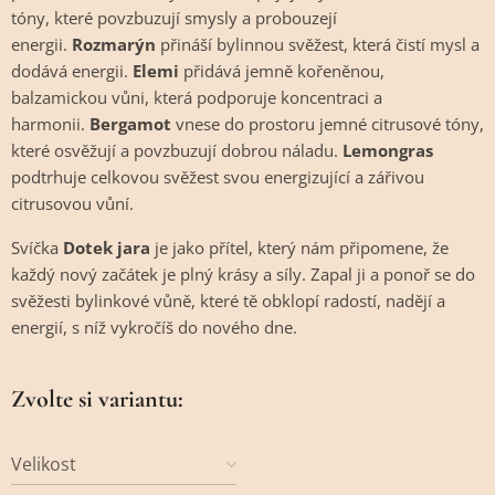
tóny, které povzbuzují smysly a probouzejí
energii.
Rozmarýn
přináší bylinnou svěžest, která čistí mysl a
dodává energii.
Elemi
přidává jemně kořeněnou,
balzamickou vůni, která podporuje koncentraci a
harmonii.
Bergamot
vnese do prostoru jemné citrusové tóny,
které osvěžují a povzbuzují dobrou náladu.
Lemongras
podtrhuje celkovou svěžest svou energizující a zářivou
citrusovou vůní.
Svíčka
Dotek jara
je jako přítel, který nám připomene, že
každý nový začátek je plný krásy a síly. Zapal ji a ponoř se do
svěžesti bylinkové vůně, které tě obklopí radostí, nadějí a
energií, s níž vykročíš do nového dne.
Zvolte si variantu:
Velikost