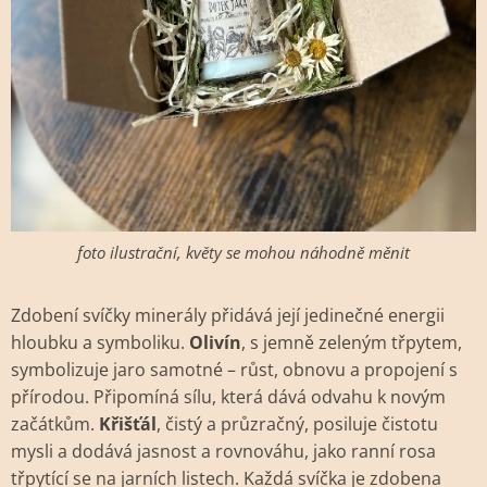
foto ilustrační, květy se mohou náhodně měnit
Zdobení svíčky minerály přidává její jedinečné energii
hloubku a symboliku.
Olivín
, s jemně zeleným třpytem,
symbolizuje jaro samotné – růst, obnovu a propojení s
přírodou. Připomíná sílu, která dává odvahu k novým
začátkům.
Křišťál
, čistý a průzračný, posiluje čistotu
mysli a dodává jasnost a rovnováhu, jako ranní rosa
třpytící se na jarních listech. Každá svíčka je zdobena