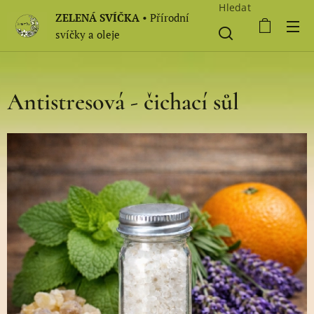
Hledat
ZELENÁ SVÍČKA
• Přírodní
svíčky a oleje
Antistresová - čichací sůl