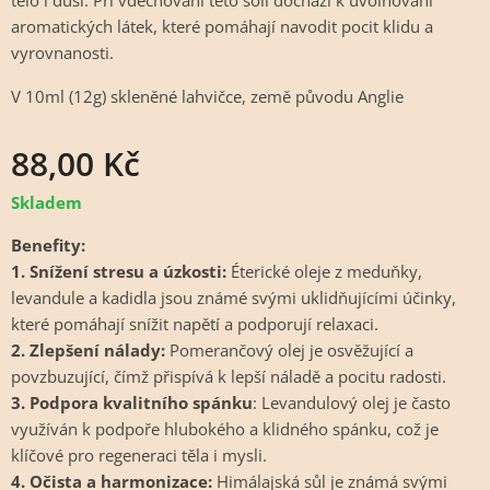
tělo i duši. Při vdechování této soli dochází k uvolňování
aromatických látek, které pomáhají navodit pocit klidu a
vyrovnanosti.
V 10ml (12g) skleněné lahvičce, země původu Anglie
88,00
Kč
Skladem
Benefity:
1. Snížení stresu a úzkosti:
Éterické oleje z meduňky,
levandule a kadidla jsou známé svými uklidňujícími účinky,
které pomáhají snížit napětí a podporují relaxaci.
2. Zlepšení nálady:
Pomerančový olej je osvěžující a
povzbuzující, čímž přispívá k lepší náladě a pocitu radosti.
3. Podpora kvalitního spánku
: Levandulový olej je často
využíván k podpoře hlubokého a klidného spánku, což je
klíčové pro regeneraci těla i mysli.
4. Očista a harmonizace:
Himálajská sůl je známá svými