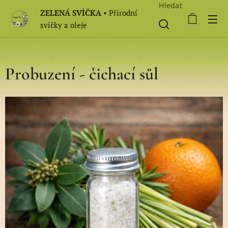
Hledat
ZELENÁ SVÍČKA
• Přírodní
svíčky a oleje
Probuzení - čichací sůl