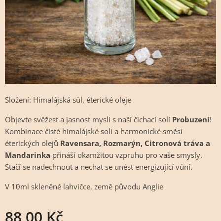
Složení: Himalájská sůl, éterické oleje
Objevte svěžest a jasnost mysli s naší čichací solí
Probuzení
!
Kombinace čisté himalájské soli a harmonické směsi
éterických olejů
Ravensara, Rozmarýn, Citronová tráva a
Mandarinka
přináší okamžitou vzpruhu pro vaše smysly.
Stačí se nadechnout a nechat se unést energizující vůní.
V 10ml skleněné lahvičce, země původu Anglie
88,00
Kč