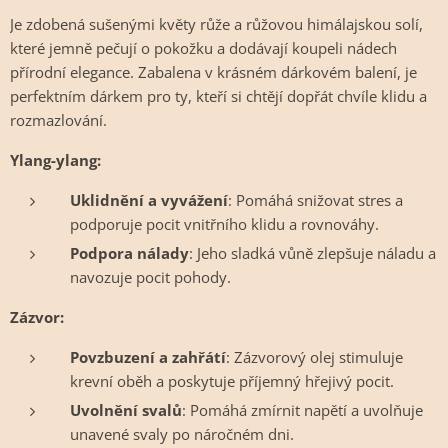
Je zdobená sušenými květy růže a růžovou himálajskou solí,
které jemně pečují o pokožku a dodávají koupeli nádech
přírodní elegance. Zabalena v krásném dárkovém balení, je
perfektním dárkem pro ty, kteří si chtějí dopřát chvíle klidu a
rozmazlování.
Ylang-ylang:
Uklidnění a vyvážení
: Pomáhá snižovat stres a
podporuje pocit vnitřního klidu a rovnováhy.
Podpora nálady
: Jeho sladká vůně zlepšuje náladu a
navozuje pocit pohody.
Zázvor:
Povzbuzení a zahřátí
: Zázvorový olej stimuluje
krevní oběh a poskytuje příjemný hřejivý pocit.
Uvolnění svalů
: Pomáhá zmírnit napětí a uvolňuje
unavené svaly po náročném dni.