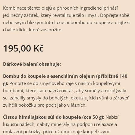
Kombinace těchto olejů a přírodních ingrediencí přináší
jedinečný zážitek, který revitalizuje tělo i mysl. Dopřejte sobě
nebo svým blízkým tuto luxusní bombu do koupele a užijte si
chvíle klidu, které zasloužíte.
195,00
Kč
Dárkové balení obsahuje:
Bombu do koupele s esenciálním olejem (přibližně 140
g):
Ponořte se do smyslového ráje s našimi koupelovými
bombami, které jsou navrženy tak, aby šuměly a rozplývaly
se, zahalily smysly do bohatých, okouzlujících vůní a zároveň
zvlhčili pokožku pro pocit jako v lázních.
Čistou himálajskou sůl do koupele (cca 50 g):
Nabízí
luxusní nádech, nabitý minerály na podporu relaxace a
omlazení pokožky, přičemž umocňuje koupel svými