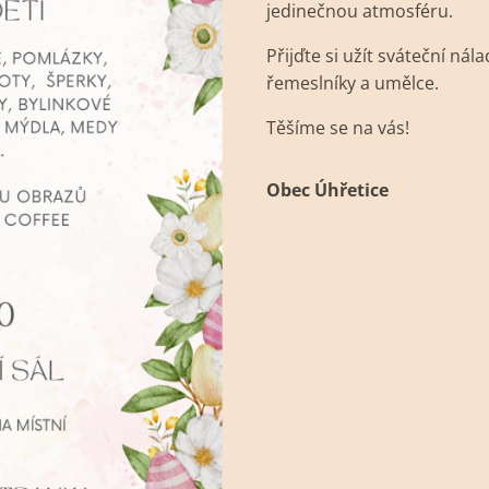
jedinečnou atmosféru.
Přijďte si užít sváteční nál
řemeslníky a umělce.
Těšíme se na vás! 🌸🐰✨
Obec Úhřetice