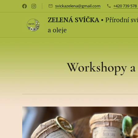
svickazelena@gmail.com
+420 739 578
ZELENÁ SVÍČKA
• Přírodní sv
a oleje
Workshopy a 