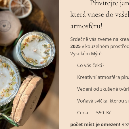
🌿✨Přivítejte jaro
která vnese do vaš
✨🌿
atmosféru!
Srdečně vás zveme na krea
2025
v kouzelném prostředí
Vysokém Mýtě.
🕯 Co vás čeká?
✔ Kreativní atmosféra pln
✔ Vedení od zkušené tvůrk
✔ Voňavá svíčka, kterou 
💰 Cena: 550 Kč
počet míst je omezen!
Rez