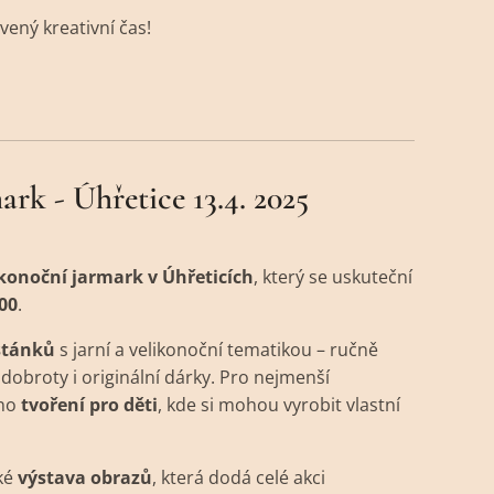
vený kreativní čas!
rk - Úhřetice 13.4. 2025
konoční jarmark v Úhřeticích
, který se uskuteční
:00
.
stánků
s jarní a velikonoční tematikou – ručně
dobroty i originální dárky. Pro nejmenší
eno
tvoření pro děti
, kde si mohou vyrobit vlastní
ké
výstava obrazů
, která dodá celé akci