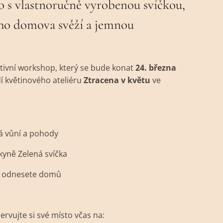
 s vlastnoručně vyrobenou svíčkou,
eho domova svěží a jemnou
tivní workshop, který se bude konat
24. března
 květinového ateliéru
Ztracena v květu
ve
á vůní a pohody
yně Zelená svíčka
si odnesete domů
ervujte si své místo včas na: