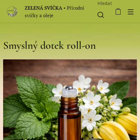
Hledat
ZELENÁ SVÍČKA
• Přírodní
svíčky a oleje
Smyslný dotek roll-on