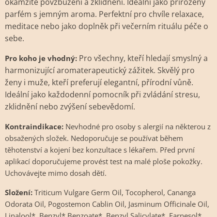
okamžité povzbuzení a zklidnění. Ideální jako přirozený
parfém s jemným aroma. Perfektní pro chvíle relaxace,
meditace nebo jako doplněk při večerním rituálu péče o
sebe.
Pro všechny, kteří hledají smyslný a
Pro koho je vhodný:
harmonizující aromaterapeutický zážitek. Skvělý pro
ženy i muže, kteří preferují elegantní, přírodní vůně.
Ideální jako každodenní pomocník při zvládání stresu,
zklidnění nebo zvýšení sebevědomí.
Kontraindikace:
Nevhodné pro osoby s alergií na některou z
obsažených složek. Nedoporučuje se používat během
těhotenství a kojení bez konzultace s lékařem. Před první
aplikací doporučujeme provést test na malé ploše pokožky.
Uchovávejte mimo dosah dětí.
Složení:
Triticum Vulgare Germ Oil, Tocopherol, Cananga
Odorata Oil, Pogostemon Cablin Oil, Jasminum Officinale Oil,
Linalool*, Benzyl* Benzoate*, Benzyl Salicylate*, Farnesol*,