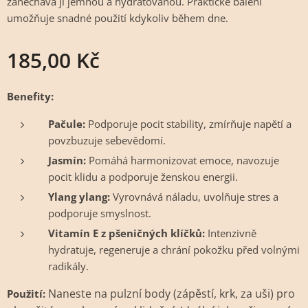
zanechává ji jemnou a hydratovanou. Praktické balení
umožňuje snadné použití kdykoliv během dne.
185,00
Kč
Benefity:
Pačule:
Podporuje pocit stability, zmírňuje napětí a
povzbuzuje sebevědomí.
Jasmín:
Pomáhá harmonizovat emoce, navozuje
pocit klidu a podporuje ženskou energii.
Ylang ylang:
Vyrovnává náladu, uvolňuje stres a
podporuje smyslnost.
Vitamín E z pšeničných klíčků:
Intenzivně
hydratuje, regeneruje a chrání pokožku před volnými
radikály.
Naneste na pulzní body (zápěstí, krk, za uši) pro
Použití: