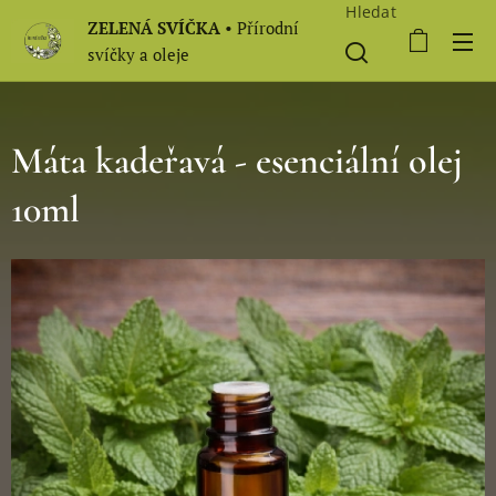
Hledat
ZELENÁ SVÍČKA
• Přírodní
svíčky a oleje
Máta kadeřavá - esenciální olej
10ml