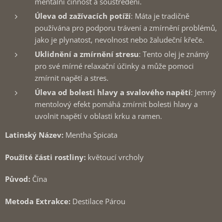
mentální činnost a soustředění.
Úleva od zažívacích potíží
: Máta je tradičně
používána pro podporu trávení a zmírnění problémů,
jako je plynatost, nevolnost nebo žaludeční křeče.
Uklidnění a zmírnění stresu
: Tento olej je známý
pro své mírné relaxační účinky a může pomoci
zmírnit napětí a stres.
Úleva od bolesti hlavy a svalového napětí
: Jemný
mentolový efekt pomáhá zmírnit bolesti hlavy a
uvolnit napětí v oblasti krku a ramen.
Latinský Název:
Mentha Spicata
Použité části rostliny:
květoucí vrcholy
Původ:
Čína
Metoda Extrakce:
Destilace Párou