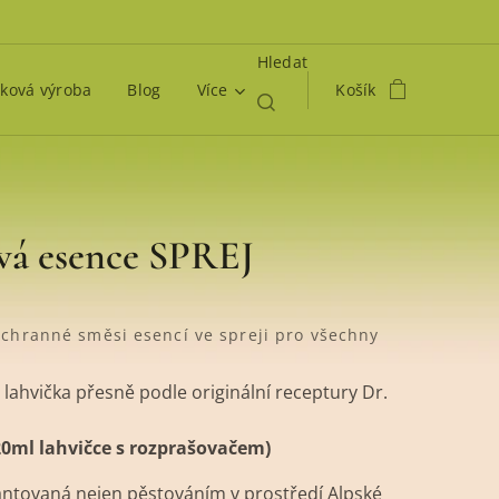
Hledat
ková výroba
Blog
Více
Košík
vá esence SPREJ
áchranné směsi esencí ve spreji pro všechny
á lahvička přesně podle originální receptury Dr.
20ml lahvičce s rozprašovačem)
rantovaná nejen pěstováním v prostředí Alpské