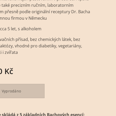
le také precizním ručním, laboratorním
m přesně podle originální receptury Dr. Bacha
innou firmou v Německu
 cca 5 let, s alkoholem
vačních přísad, bez chemických látek, bez
laktózy, vhodné pro diabetiky, vegetariány,
 i zvířata
0
Kč
Vyprodáno
e skládá z 5 základních Bachových esencí: