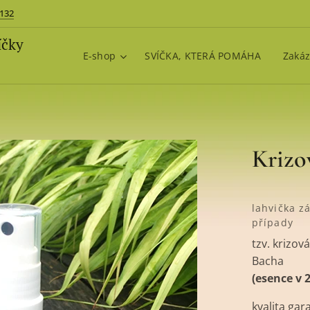
 132
íčky
E-shop
SVÍČKA, KTERÁ POMÁHA
Zakáz
Krizo
lahvička z
případy
tzv. krizov
Bacha
(esence v 
kvalita ga