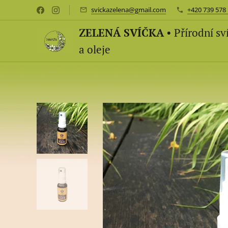
svickazelena@gmail.com
+420 739 578
ZELENÁ SVÍČKA
• Přírodní sv
a oleje