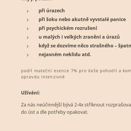
při úrazech
při šoku nebo akutně vyvstalé panice
při psychickém rozrušení
u malých i velkých zranění a úrazů
když se dozvíme něco strašného – špat
nejasném neklidu atd.
podíl mateční esence 7% pro Vaše pohodlí a kom
opravdu intenzivně
Užívání:
Za nás neúčinnější bývá 2-4x stříknout rozprašov
do úst a dle potřeby opakovat.