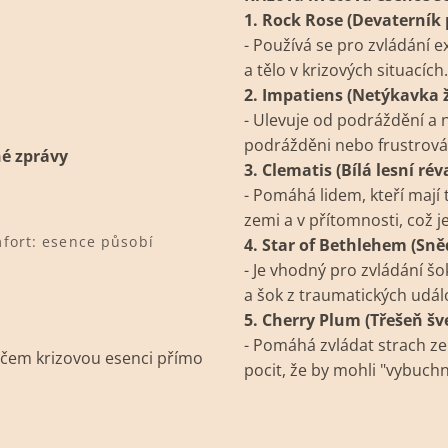
1. Rock Rose (Devaterník 
- Používá se pro zvládání 
a tělo v krizových situacích.
2. Impatiens (Netýkavka 
- Ulevuje od podráždění a net
podrážděni nebo frustrován
né zprávy
3. Clematis (Bílá lesní rév
- Pomáhá lidem, kteří mají t
zemi a v přítomnosti, což je
fort: esence působí
4. Star of Bethlehem (Sně
- Je vhodný pro zvládání š
a šok z traumatických událo
5. Cherry Plum (Třešeň šv
- Pomáhá zvládat strach ze z
ačem krizovou esenci přímo
pocit, že by mohli "vybuch