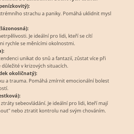
penízkovitý):
extrémního strachu a paniky. Pomáhá uklidnit mysl
žlázonosná):
rpělivosti. Je ideální pro lidi, kteří se cítí
i rychle se měnícími okolnostmi.
a):
endenci unikat do snů a fantazií, zůstat více při
 důležité v krizových situacích.
dek okoličnatý):
oku a trauma. Pomáhá zmírnit emocionální bolest
stí.
estková):
tráty sebeovládání. Je ideální pro lidi, kteří mají
nout" nebo ztratit kontrolu nad svým chováním.