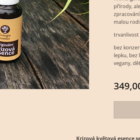
přírody, a
zpracování
malou rod
trvanlivost
bez konzer
lepku, bez 
vegany, děti
349,0
Krizová květová esence s