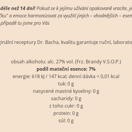
déle než 14 dní!
Pokud se k jejímu užívání opakovaně vracíte, j
u" a emoce harmonizovat za využití jiných – vhodnějších – esenc
o případě tu jsme pro Vás
nální receptury Dr. Bacha, kvalitu garantuje ruční, laborat
obsah alkoholu: alc. 27% vol. (Frz. Brandy V.S.O.P.)
podíl mateční esence: 7%
energie: 618 kJ / 147 kcal; denní dávka < 0,01 kcal
tuk: 0 g
nasycené mastné kyseliny: 0 g
sacharidy: 0 g
z toho cukr: 0 g
protein: 0 g
sůl: 0 g