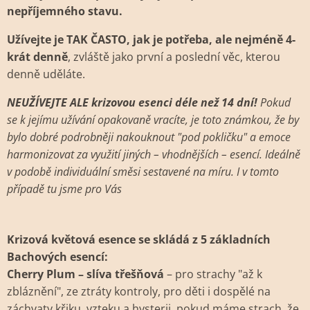
nepříjemného stavu.
Užívejte je TAK ČASTO, jak je potřeba, ale nejméně 4-
krát denně
, zvláště jako první a poslední věc, kterou
denně uděláte.
NEUŽÍVEJTE ALE krizovou esenci déle než 14 dní!
Pokud
se k jejímu užívání opakovaně vracíte, je toto známkou, že by
bylo dobré podrobněji nakouknout "pod pokličku" a emoce
harmonizovat za využití jiných – vhodnějších – esencí. Ideálně
v podobě individuální směsi sestavené na míru. I v tomto
případě tu jsme pro Vás
Krizová květová esence se skládá z 5 základních
Bachových esencí:
Cherry Plum – slíva třešňová
– pro strachy "až k
zbláznění", ze ztráty kontroly, pro děti i dospělé na
záchvaty křiku, vzteku a hysterii, pokud máme strach, že