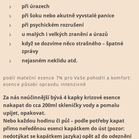
při úrazech
při šoku nebo akutně vyvstalé panice
při psychickém rozrušení
u malých i velkých zranění a úrazů
když se dozvíme něco strašného – špatné
zprávy
nejasném neklidu atd.
podíl mateční esence 7% pro Vaše pohodlí a komfort:
esence působí opravdu intenzivně
Za nás neúčinnější bývá 4 kapky krizové esence
nakapat do cca 200ml skleničky vody a pomalu
upíjet, opakovat.
Nebo každou hodinu či půl – podle potřeby kapat
přímo neředěnou esenci kapátkem do úst (pozor:
nedotýkat se kapátkem jazyka) opět až do odeznění