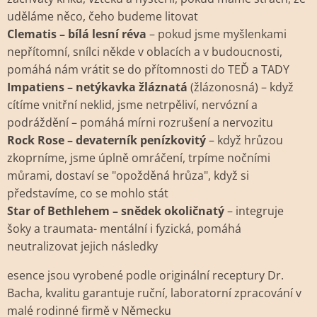
uděláme něco, čeho budeme litovat
Clematis – bílá lesní réva
– pokud jsme myšlenkami
nepřítomní, snílci někde v oblacích a v budoucnosti,
pomáhá nám vrátit se do přítomnosti do TEĎ a TADY
Impatiens – netýkavka žláznatá
(žlázonosná) – když
cítíme vnitřní neklid, jsme netrpěliví, nervózní a
podráždění – pomáhá mírni rozrušení a nervozitu
Rock Rose – devaterník penízkovitý
– když hrůzou
zkoprníme, jsme úplně omráčení, trpíme nočními
můrami, dostaví se "opožděná hrůza", když si
představíme, co se mohlo stát
Star of Bethlehem – snědek okoličnatý
– integruje
šoky a traumata- mentální i fyzická, pomáhá
neutralizovat jejich následky
esence jsou vyrobené podle originální receptury Dr.
Bacha, kvalitu garantuje ruční, laboratorní zpracování v
malé rodinné firmě v Německu