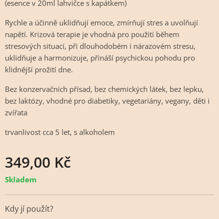
(esence v 20ml lahvičce s kapátkem)
Rychle a účinně uklidňují emoce, zmírňují stres a uvolňují
napětí. Krizová terapie je vhodná pro použití během
stresových situací, při dlouhodobém i nárazovém stresu,
uklidňuje a harmonizuje, přináší psychickou pohodu pro
klidnější prožití dne.
Bez konzervačních přísad, bez chemických látek, bez lepku,
bez laktózy, vhodné pro diabetiky, vegetariány, vegany, děti i
zvířata
trvanlivost cca 5 let, s alkoholem
349,00
Kč
Skladem
Kdy jí použít?