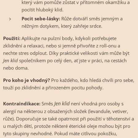
který vám pomůže zůstat v přítomném okamžiku a
pocítit hluboký klid.
Pocit sebe-lásky:
Růže dotváří směs jemným a
něžným dotykem, který zahřeje srdce.
Použití:
Aplikujte na pulzní body, kdykoli potřebujete
zklidnění a relaxaci, nebo si jemně přivoňte z roll-onu a
nechte stres odplout. Díky praktické velikosti vám může být
Jen klid
společníkem po celý den, ať jste v práci, na cestách
nebo doma.
Pro koho je vhodný?
Pro každého, kdo hledá chvíli pro sebe,
touží po zklidnění a přirozeném pocitu pohody.
Jen klid
Kontraindikace:
Směs
není vhodná pro osoby s
alergií na některou z obsažených složek (levandule, vetiver,
růže). Doporučuje se také opatrnost při použití v těhotenství a
u malých dětí, protože některé éterické oleje mohou být pro
tyto skupiny nevhodné. Pokud máte citlivou pokožku,