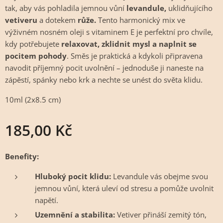
tak, aby vás pohladila jemnou vůní
levandule,
uklidňujícího
vetiveru
a dotekem
růže.
Tento harmonický mix ve
výživném nosném oleji s vitaminem E je perfektní pro chvíle,
kdy potřebujete
relaxovat, zklidnit mysl a naplnit se
pocitem pohody
. Směs je praktická a kdykoli připravena
navodit příjemný pocit uvolnění – jednoduše ji naneste na
zápěstí, spánky nebo krk a nechte se unést do světa klidu.
10ml (2x8.5 cm)
185,00
Kč
Benefity:
Hluboký pocit klidu:
Levandule vás obejme svou
jemnou vůní, která uleví od stresu a pomůže uvolnit
napětí.
Uzemnění a stabilita:
Vetiver přináší zemitý tón,