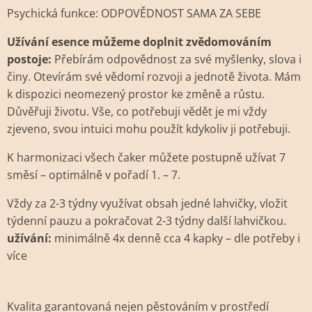
Psychická funkce: ODPOVĚDNOST SAMA ZA SEBE
Užívání esence můžeme doplnit zvědomováním
postoje:
Přebírám odpovědnost za své myšlenky, slova i
činy. Otevírám své vědomí rozvoji a jednotě života. Mám
k dispozici neomezený prostor ke změně a růstu.
Důvěřuji životu. Vše, co potřebuji vědět je mi vždy
zjeveno, svou intuici mohu použít kdykoliv ji potřebuji.
K harmonizaci všech čaker můžete postupně užívat 7
směsí – optimálně v pořadí 1. – 7.
Vždy za 2-3 týdny využívat obsah jedné lahvičky, vložit
týdenní pauzu a pokračovat 2-3 týdny další lahvičkou.
užívání:
minimálně 4x denně cca 4 kapky – dle potřeby i
více
Kvalita garantovaná nejen pěstováním v prostředí