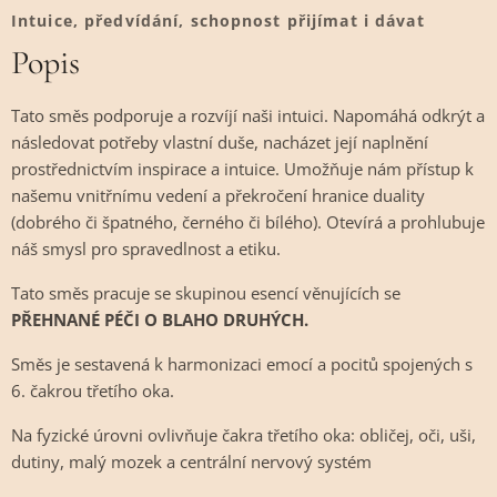
Intuice, předvídání, schopnost přijímat i dávat
Popis
Tato směs podporuje a rozvíjí naši intuici. Napomáhá odkrýt a
následovat potřeby vlastní duše, nacházet její naplnění
prostřednictvím inspirace a intuice. Umožňuje nám přístup k
našemu vnitřnímu vedení a překročení hranice duality
(dobrého či špatného, černého či bílého). Otevírá a prohlubuje
náš smysl pro spravedlnost a etiku.
Tato směs pracuje se skupinou esencí věnujících se
PŘEHNANÉ PÉČI O BLAHO DRUHÝCH.
Směs je sestavená k harmonizaci emocí a pocitů spojených s
6. čakrou třetího oka.
Na fyzické úrovni ovlivňuje čakra třetího oka: obličej, oči, uši,
dutiny, malý mozek a centrální nervový systém