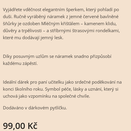
Vyjádřete vděčnost elegantním šperkem, který pohladí po
duši. Ručně vyráběný náramek z jemné červené bavlněné
šňůrky je ozdoben Mléčným křišťálem – kamenem klidu,
důvěry a trpělivosti – a stříbrnými štrasovými rondelkami,
které mu dodávají jemný lesk.
Díky posuvným uzlům se náramek snadno přizpůsobí
každému zápěstí.
Ideální dárek pro paní učitelku jako srdečné poděkování na
konci školního roku. Symbol péče, lásky a uznání, který si
uchová jako vzpomínku na společné chvíle.
Dodáváno v dárkovém pytlíčku.
99,00
Kč