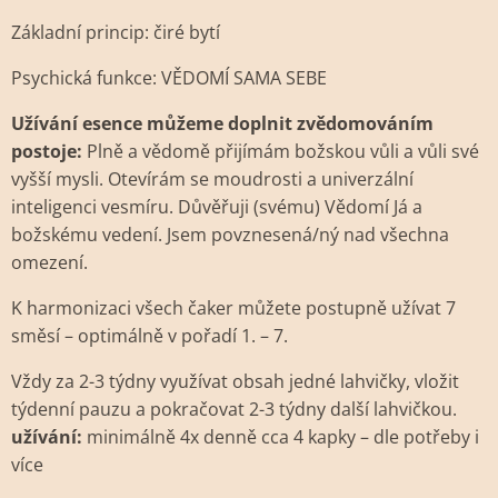
Základní princip: čiré bytí
Psychická funkce: VĚDOMÍ SAMA SEBE
Užívání esence můžeme doplnit zvědomováním
postoje:
Plně a vědomě přijímám božskou vůli a vůli své
vyšší mysli. Otevírám se moudrosti a univerzální
inteligenci vesmíru. Důvěřuji (svému) Vědomí Já a
božskému vedení. Jsem povznesená/ný nad všechna
omezení.
K harmonizaci všech čaker můžete postupně užívat 7
směsí – optimálně v pořadí 1. – 7.
Vždy za 2-3 týdny využívat obsah jedné lahvičky, vložit
týdenní pauzu a pokračovat 2-3 týdny další lahvičkou.
užívání:
minimálně 4x denně cca 4 kapky – dle potřeby i
více