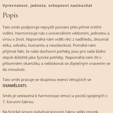
Vyrovnanost, jednota, schopnost naslouchat
Popis
Tato směs podporuje nejvyšší poznání přes přímé vnitřní
vidění. Harmonizuje nás s univerzálním vědomím, jednotou a
vírou v život. Napomáhá nám vidět věci z nadhledu, zkoumat
etiku, odvahu, humanitu a nesobeckost. Pomáhá nám
přijímat fakt, že naše duchovní potřeby jsou pro naše blaho
stejně důležité jako fyzické potřeby. Napomáhá nám žít v
přítomném okamžiku a neblokovat se zbytečným vracením se
do minulosti.
Tato směs pracuje se skupinou esencí věnujících se
OSAMĚLOSTI.
Směs je sestavená k harmonizaci emocí a pocitů spojených s
7. korunní čakrou.
Na fyzické úrovni ovlivňuje korunní čakra: velký mozek,