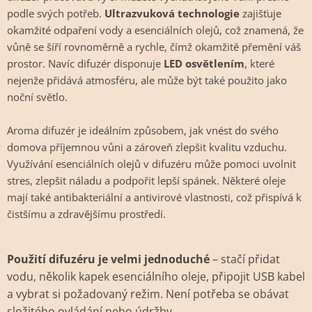
podle svých potřeb.
Ultrazvuková technologie
zajišťuje
okamžité odpaření vody a esenciálních olejů, což znamená, že
vůně se šíří rovnoměrně a rychle, čímž okamžitě přemění váš
prostor. Navíc difuzér disponuje
LED osvětlením
, které
nejenže přidává atmosféru, ale může být také použito jako
noční světlo.
Aroma difuzér je ideálním způsobem, jak vnést do svého
domova příjemnou vůni a zároveň zlepšit kvalitu vzduchu.
Využívání esenciálních olejů v difuzéru může pomoci uvolnit
stres, zlepšit náladu a podpořit lepší spánek. Některé oleje
mají také antibakteriální a antivirové vlastnosti, což přispívá k
čistšímu a zdravějšímu prostředí.
Použití difuzéru je velmi jednoduché
– stačí přidat
vodu, několik kapek esenciálního oleje, připojit USB kabel
a vybrat si požadovaný režim. Není potřeba se obávat
složitého ovládání nebo údržby.