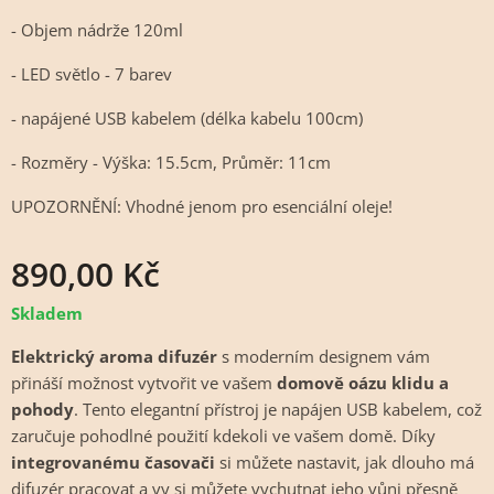
- Objem nádrže 120ml
- LED světlo - 7 barev
- napájené USB kabelem (délka kabelu 100cm)
- Rozměry - Výška: 15.5cm, Průměr: 11cm
UPOZORNĚNÍ: Vhodné jenom pro esenciální oleje!
890,00
Kč
Skladem
Elektrický aroma difuzér
s moderním designem vám
přináší možnost vytvořit ve vašem
domově oázu klidu a
pohody
. Tento elegantní přístroj je napájen USB kabelem, což
zaručuje pohodlné použití kdekoli ve vašem domě. Díky
integrovanému časovači
si můžete nastavit, jak dlouho má
difuzér pracovat a vy si můžete vychutnat jeho vůni přesně