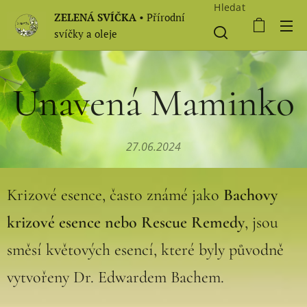
Hledat
ZELENÁ SVÍČKA
• Přírodní
svíčky a oleje
Unavená Maminko
27.06.2024
Krizové esence, často známé jako
Bachovy
krizové esence nebo Rescue Remedy
, jsou
směsí květových esencí, které byly původně
vytvořeny Dr. Edwardem Bachem.